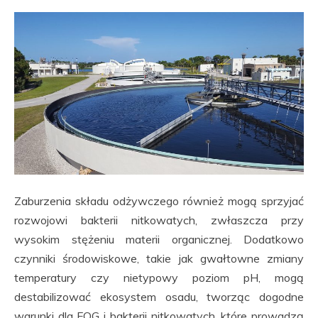
Zaburzenia składu odżywczego również mogą sprzyjać
rozwojowi bakterii nitkowatych, zwłaszcza przy
wysokim stężeniu materii organicznej. Dodatkowo
czynniki środowiskowe, takie jak gwałtowne zmiany
temperatury czy nietypowy poziom pH, mogą
destabilizować ekosystem osadu, tworząc dogodne
warunki dla FOG i bakterii nitkowatych, które prowadzą