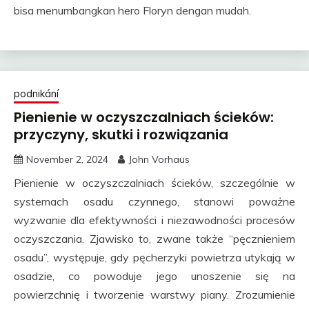
bisa menumbangkan hero Floryn dengan mudah.
podnikání
Pienienie w oczyszczalniach ścieków:
przyczyny, skutki i rozwiązania
November 2, 2024
John Vorhaus
Pienienie w oczyszczalniach ścieków, szczególnie w
systemach osadu czynnego, stanowi poważne
wyzwanie dla efektywności i niezawodności procesów
oczyszczania. Zjawisko to, zwane także “pęcznieniem
osadu”, występuje, gdy pęcherzyki powietrza utykają w
osadzie, co powoduje jego unoszenie się na
powierzchnię i tworzenie warstwy piany. Zrozumienie