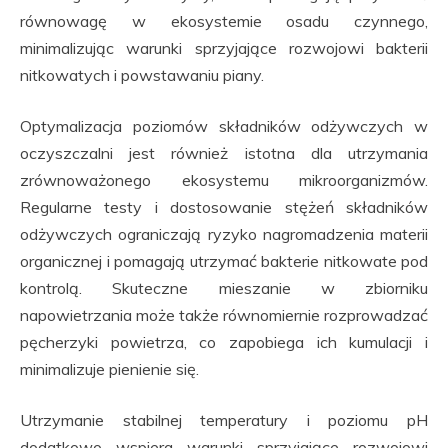
równowagę w ekosystemie osadu czynnego,
minimalizując warunki sprzyjające rozwojowi bakterii
nitkowatych i powstawaniu piany.
Optymalizacja poziomów składników odżywczych w
oczyszczalni jest również istotna dla utrzymania
zrównoważonego ekosystemu mikroorganizmów.
Regularne testy i dostosowanie stężeń składników
odżywczych ograniczają ryzyko nagromadzenia materii
organicznej i pomagają utrzymać bakterie nitkowate pod
kontrolą. Skuteczne mieszanie w zbiorniku
napowietrzania może także równomiernie rozprowadzać
pęcherzyki powietrza, co zapobiega ich kumulacji i
minimalizuje pienienie się.
Utrzymanie stabilnej temperatury i poziomu pH
dodatkowo wspiera warunki sprzyjające rozwojowi