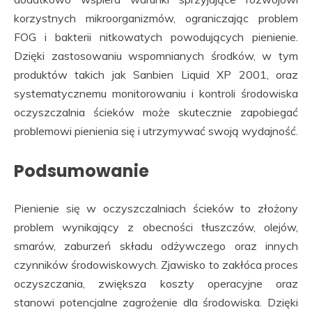
korzystnych mikroorganizmów, ograniczając problem
FOG i bakterii nitkowatych powodujących pienienie.
Dzięki zastosowaniu wspomnianych środków, w tym
produktów takich jak Sanbien Liquid XP 2001, oraz
systematycznemu monitorowaniu i kontroli środowiska
oczyszczalnia ścieków może skutecznie zapobiegać
problemowi pienienia się i utrzymywać swoją wydajność.
Podsumowanie
Pienienie się w oczyszczalniach ścieków to złożony
problem wynikający z obecności tłuszczów, olejów,
smarów, zaburzeń składu odżywczego oraz innych
czynników środowiskowych. Zjawisko to zakłóca proces
oczyszczania, zwiększa koszty operacyjne oraz
stanowi potencjalne zagrożenie dla środowiska. Dzięki