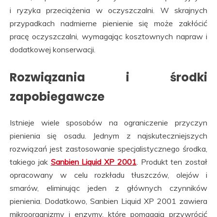
i ryzyka przeciążenia w oczyszczalni. W skrajnych
przypadkach nadmierne pienienie się może zakłócić
pracę oczyszczalni, wymagając kosztownych napraw i
dodatkowej konserwacji.
Rozwiązania i środki
zapobiegawcze
Istnieje wiele sposobów na ograniczenie przyczyn
pienienia się osadu. Jednym z najskuteczniejszych
rozwiązań jest zastosowanie specjalistycznego środka,
takiego jak
Sanbien Liquid XP 2001
. Produkt ten został
opracowany w celu rozkładu tłuszczów, olejów i
smarów, eliminując jeden z głównych czynników
pienienia. Dodatkowo, Sanbien Liquid XP 2001 zawiera
mikroorganizmy i enzymy, które pomagają przywrócić