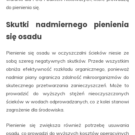
do pienienia się.
Skutki nadmiernego pienienia
się osadu
Pienienie się osadu w oczyszczalni ścieków niesie ze
sobą szereg negatywnych skutków. Przede wszystkim
obniża efektywność rozkładu organicznego, ponieważ
nadmiar piany ogranicza zdolność mikroorganizmów do
skutecznego przetwarzania zanieczyszczeń. Może to
prowadzić do wyższych stężeń nieoczyszczonych
ścieków w wodach odprowadzanych, co z kolei stanowi
zagrożenie dla środowiska.
Pienienie się zwiększa również potrzebę usuwania
osadu, co prowadzi do wyższych kosztów operacyjnych