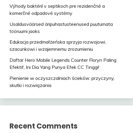
Výhody baktérií v septikoch pre rezidenčné a
komerčné odpadové systémy
Usaldusväärsed äripuhastusteenused puutumata
tööruumi jaoks
Edukacja przedmałżeńska sprzyja rozwojowi,
szacunkowi i wzajemnemu zrozumieniu
Daftar Hero Mobile Legends Counter Floryn Paling
Efektif, Ini Dia Yang Punya Efek CC Tinggi!
Pienienie w oczyszczalniach ścieków: przyczyny,
skutki i rozwiązania
Recent Comments