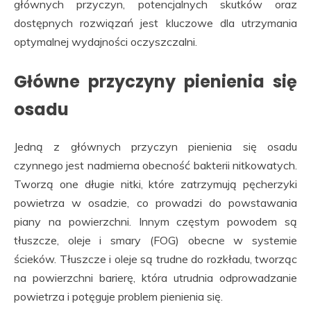
głównych przyczyn, potencjalnych skutków oraz
dostępnych rozwiązań jest kluczowe dla utrzymania
optymalnej wydajności oczyszczalni.
Główne przyczyny pienienia się
osadu
Jedną z głównych przyczyn pienienia się osadu
czynnego jest nadmierna obecność bakterii nitkowatych.
Tworzą one długie nitki, które zatrzymują pęcherzyki
powietrza w osadzie, co prowadzi do powstawania
piany na powierzchni. Innym częstym powodem są
tłuszcze, oleje i smary (FOG) obecne w systemie
ścieków. Tłuszcze i oleje są trudne do rozkładu, tworząc
na powierzchni barierę, która utrudnia odprowadzanie
powietrza i potęguje problem pienienia się.