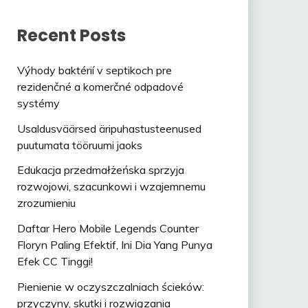
Recent Posts
Výhody baktérií v septikoch pre
rezidenčné a komerčné odpadové
systémy
Usaldusväärsed äripuhastusteenused
puutumata tööruumi jaoks
Edukacja przedmałżeńska sprzyja
rozwojowi, szacunkowi i wzajemnemu
zrozumieniu
Daftar Hero Mobile Legends Counter
Floryn Paling Efektif, Ini Dia Yang Punya
Efek CC Tinggi!
Pienienie w oczyszczalniach ścieków:
przyczyny, skutki i rozwiązania