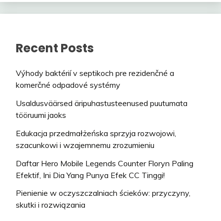
Recent Posts
Výhody baktérií v septikoch pre rezidenčné a
komerčné odpadové systémy
Usaldusväärsed äripuhastusteenused puutumata
tööruumi jaoks
Edukacja przedmałżeńska sprzyja rozwojowi,
szacunkowi i wzajemnemu zrozumieniu
Daftar Hero Mobile Legends Counter Floryn Paling
Efektif, Ini Dia Yang Punya Efek CC Tinggi!
Pienienie w oczyszczalniach ścieków: przyczyny,
skutki i rozwiązania