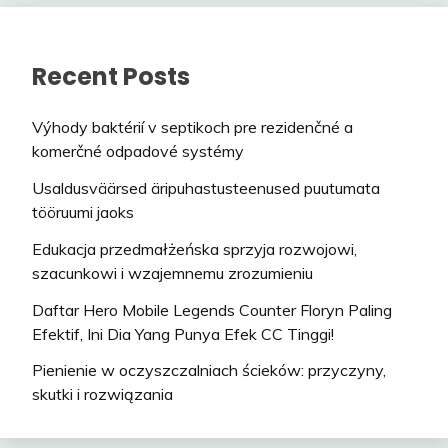
Recent Posts
Výhody baktérií v septikoch pre rezidenčné a
komerčné odpadové systémy
Usaldusväärsed äripuhastusteenused puutumata
tööruumi jaoks
Edukacja przedmałżeńska sprzyja rozwojowi,
szacunkowi i wzajemnemu zrozumieniu
Daftar Hero Mobile Legends Counter Floryn Paling
Efektif, Ini Dia Yang Punya Efek CC Tinggi!
Pienienie w oczyszczalniach ścieków: przyczyny,
skutki i rozwiązania