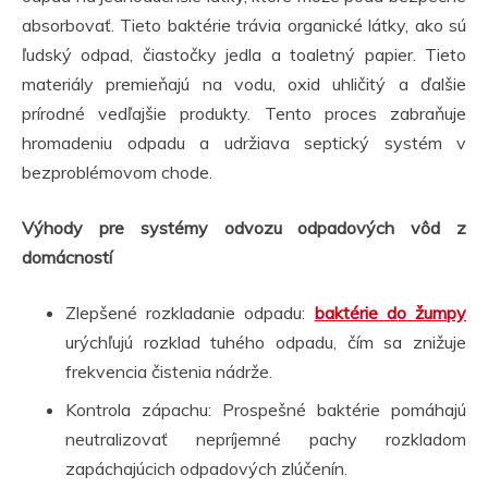
absorbovať. Tieto baktérie trávia organické látky, ako sú
ľudský odpad, čiastočky jedla a toaletný papier. Tieto
materiály premieňajú na vodu, oxid uhličitý a ďalšie
prírodné vedľajšie produkty. Tento proces zabraňuje
hromadeniu odpadu a udržiava septický systém v
bezproblémovom chode.
Výhody pre systémy odvozu odpadových vôd z
domácností
Zlepšené rozkladanie odpadu:
baktérie do žumpy
urýchľujú rozklad tuhého odpadu, čím sa znižuje
frekvencia čistenia nádrže.
Kontrola zápachu: Prospešné baktérie pomáhajú
neutralizovať nepríjemné pachy rozkladom
zapáchajúcich odpadových zlúčenín.