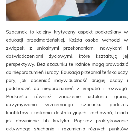
Szacunek to kolejny krytyczny aspekt podkreślany w
edukacji przedmałżeńskiej. Każda osoba wchodzi w
związek z unikalnymi przekonaniami, nawykami i
doświadczeniami życiowymi, które kształtują jej
perspektywy. Bez szacunku te różnice mogą prowadzić
do nieporozumień i urazy. Edukacja przedmałżeńska uczy
pary, jak doceniać indywidualność drugiej osoby i
podchodzić do nieporozumień z empatią i rozwagą.
Podkreśla również znaczenie ustalania granic,
utrzymywania wzajemnego szacunku podczas
konfliktów i unikania destrukcyjnych zachowań, takich
jak obwinianie lub krytyka. Poprzez praktykowanie
aktywnego słuchania i rozumienia różnych punktów