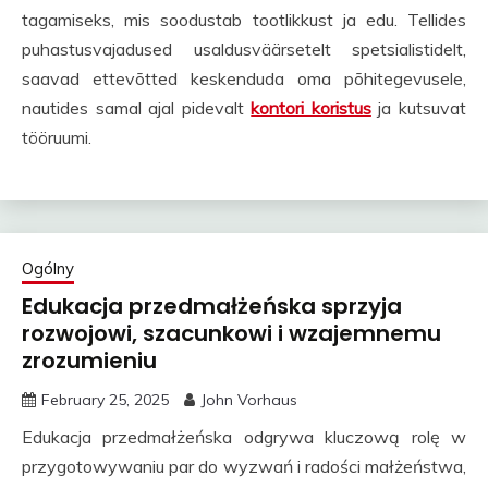
tagamiseks, mis soodustab tootlikkust ja edu. Tellides
puhastusvajadused usaldusväärsetelt spetsialistidelt,
saavad ettevõtted keskenduda oma põhitegevusele,
nautides samal ajal pidevalt
kontori koristus
ja kutsuvat
tööruumi.
Ogólny
Edukacja przedmałżeńska sprzyja
rozwojowi, szacunkowi i wzajemnemu
zrozumieniu
February 25, 2025
John Vorhaus
Edukacja przedmałżeńska odgrywa kluczową rolę w
przygotowywaniu par do wyzwań i radości małżeństwa,