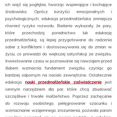
ich więź się pogłębia, tworząc wspierające i kochające
środowisko. Oprócz korzyści emocjonalnych i
psychologicznych, edukacja przedmałżeńska zmniejsza
również ryzyko rozwodu. Badania wykazały, że pary,
które przechodzą poradnictwo lub edukację
przedmałżeńską, są lepiej przygotowane do radzenia
sobie z konfliktami i dostosowywania się do zmian w
życiu, co prowadzi do większej satysfakcji ze związku.
Inwestowanie czasu w poznawanie się nawzajem przed
ślubem wzmacnia fundament związku, czyniąc go
bardziej odpornym na naciski zewnętrzne. Ostatecznie
edukacja
nauki przedmałżeńskie zaświadczenie
jest
cennym narzędziem dla par, które chcą zbudować
szczęśliwe i trwałe małżeństwo. Poprzez zachęcanie
do rozwoju osobistego, pielęgnowanie szacunku i
wzmacnianie wzajemnego zrozumienia, pozwala parom