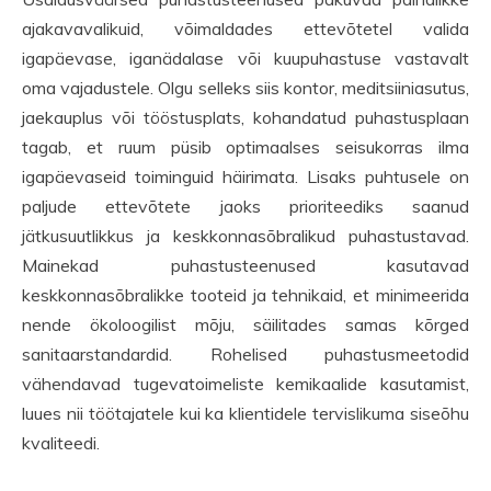
ajakavavalikuid, võimaldades ettevõtetel valida
igapäevase, iganädalase või kuupuhastuse vastavalt
oma vajadustele. Olgu selleks siis kontor, meditsiiniasutus,
jaekauplus või tööstusplats, kohandatud puhastusplaan
tagab, et ruum püsib optimaalses seisukorras ilma
igapäevaseid toiminguid häirimata. Lisaks puhtusele on
paljude ettevõtete jaoks prioriteediks saanud
jätkusuutlikkus ja keskkonnasõbralikud puhastustavad.
Mainekad puhastusteenused kasutavad
keskkonnasõbralikke tooteid ja tehnikaid, et minimeerida
nende ökoloogilist mõju, säilitades samas kõrged
sanitaarstandardid. Rohelised puhastusmeetodid
vähendavad tugevatoimeliste kemikaalide kasutamist,
luues nii töötajatele kui ka klientidele tervislikuma siseõhu
kvaliteedi.