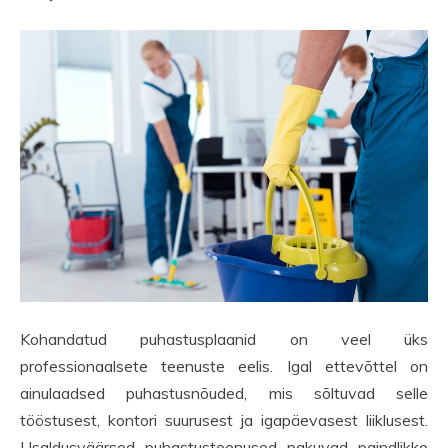
Kohandatud puhastusplaanid on veel üks
professionaalsete teenuste eelis. Igal ettevõttel on
ainulaadsed puhastusnõuded, mis sõltuvad selle
tööstusest, kontori suurusest ja igapäevasest liiklusest.
Usaldusväärsed puhastusteenused pakuvad paindlikke