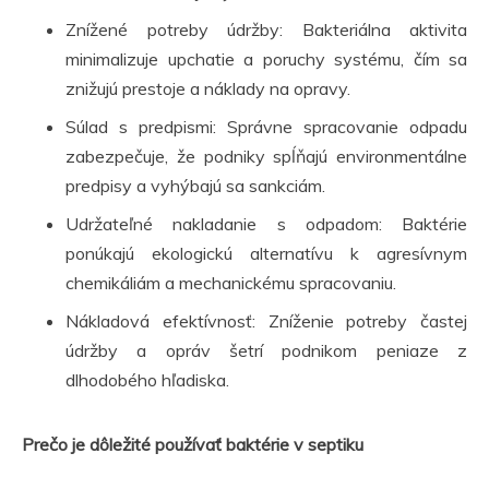
Znížené potreby údržby: Bakteriálna aktivita
minimalizuje upchatie a poruchy systému, čím sa
znižujú prestoje a náklady na opravy.
Súlad s predpismi: Správne spracovanie odpadu
zabezpečuje, že podniky spĺňajú environmentálne
predpisy a vyhýbajú sa sankciám.
Udržateľné nakladanie s odpadom: Baktérie
ponúkajú ekologickú alternatívu k agresívnym
chemikáliám a mechanickému spracovaniu.
Nákladová efektívnosť: Zníženie potreby častej
údržby a opráv šetrí podnikom peniaze z
dlhodobého hľadiska.
Prečo je dôležité používať baktérie v septiku