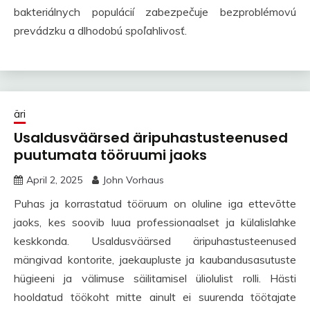
bakteriálnych populácií zabezpečuje bezproblémovú
prevádzku a dlhodobú spoľahlivosť.
äri
Usaldusväärsed äripuhastusteenused
puutumata tööruumi jaoks
April 2, 2025
John Vorhaus
Puhas ja korrastatud tööruum on oluline iga ettevõtte
jaoks, kes soovib luua professionaalset ja külalislahke
keskkonda. Usaldusväärsed äripuhastusteenused
mängivad kontorite, jaekaupluste ja kaubandusasutuste
hügieeni ja välimuse säilitamisel üliolulist rolli. Hästi
hooldatud töökoht mitte ainult ei suurenda töötajate