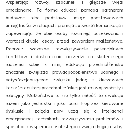
wspierając rozwój, szacunek i głębsze więzi
emocjonalne. Ta forma edukacji pomaga partnerom
budować silne podstawy, ucząc podstawowych
umiejętności w relacjach, promując otwartą komunikację i
zapewniając, że obie osoby rozumieją oczekiwania i
wartości drugiej osoby przed zawarciem małżeństwa.
Poprzez wczesne rozwiązywanie potencjalnych
konfliktów i dostarczanie narzędzi do skutecznego
radzenia sobie z nimi, edukacja przedmałżeńska
znacznie zwiększa prawdopodobieństwo udanego i
satysfakcjonującego związku. Jedną z kluczowych
korzyści edukacji przedmałżeńskiej jest rozwój osobisty i
relacyjny. Małżeństwo to nie tylko miłość; to ewolucja
razem jako jednostki i jako para. Poprzez kierowane
dyskusje i zajęcia pary uczą się o inteligencji
emocjonalnej, technikach rozwiązywania problemów i
sposobach wspierania osobistego rozwoju drugiej osoby.