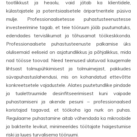
tootlikkust ja heaolu, vaid jätab ka klientidele,
külastajatele ja potentsiaalsetele äripartneritele püsiva
mulje. Professionaalsetesse puhastusteenustesse
investeerimine tagab, et teie tööruum jääb puutumatuks,
edendades tervislikumat ja tõhusamat töökeskkonda.
Professionaalsete puhastusteenuste palkamise üks
olulisemaid eeliseid on asjatundlikkus ja põhjalikkus, mida
nad töösse toovad. Need teenused ulatuvad kaugemale
lihtsast tolmupühkimisest ja tolmuimejast, pakkudes
süvapuhastuslahendusi, mis on kohandatud ettevõtte
konkreetsetele vajadustele. Alates puutetundlike pindade
ja tualettruumide desinfitseerimisest kuni vaipade
puhastamiseni ja akende pesuni – professionaalsed
koristajad tagavad, et töökoha iga nurk on puhas.
Regulaarne puhastamine aitab vähendada ka mikroobide
ja bakterite levikut, minimeerides töötajate haigestumise
riski ja luues turvalisema tööruumi.