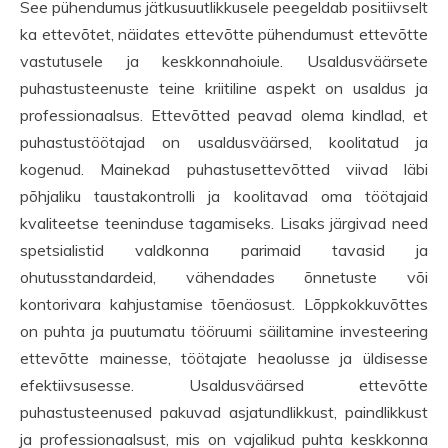
See pühendumus jätkusuutlikkusele peegeldab positiivselt
ka ettevõtet, näidates ettevõtte pühendumust ettevõtte
vastutusele ja keskkonnahoiule. Usaldusväärsete
puhastusteenuste teine kriitiline aspekt on usaldus ja
professionaalsus. Ettevõtted peavad olema kindlad, et
puhastustöötajad on usaldusväärsed, koolitatud ja
kogenud. Mainekad puhastusettevõtted viivad läbi
põhjaliku taustakontrolli ja koolitavad oma töötajaid
kvaliteetse teeninduse tagamiseks. Lisaks järgivad need
spetsialistid valdkonna parimaid tavasid ja
ohutusstandardeid, vähendades õnnetuste või
kontorivara kahjustamise tõenäosust. Lõppkokkuvõttes
on puhta ja puutumatu tööruumi säilitamine investeering
ettevõtte mainesse, töötajate heaolusse ja üldisesse
efektiivsusesse. Usaldusväärsed ettevõtte
puhastusteenused pakuvad asjatundlikkust, paindlikkust
ja professionaalsust, mis on vajalikud puhta keskkonna