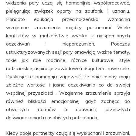
widzenia pary uczą się harmonijnie współpracować,
pielęgnując związek oparty na zaufaniu i uznaniu.
Ponadto edukacja przedmałżeńska wzmacnia
wzajemne zrozumienie między partnerami. Wiele
konfliktów w małżeństwie wynika z niespełnionych
oczekiwań i nieporozumień. Podczas
ustrukturyzowanych sesji pary omawiają ważne tematy,
takie jak role rodzinne, różnice kulturowe, style
rodzicielskie, aspiracje zawodowe i długoterminowe cele.
Dyskusje te pomagają zapewnić, że obie osoby mają
zbieżne wartości i jasne oczekiwania co do swojej
wspólnej przyszłości . Wzajemne zrozumienie sprzyja
również bliskości emocjonalnej, gdyż zachęca do
otwartych rozmów o obawach, przeszłych
doświadczeniach i osobistych potrzebach.
Kiedy oboje partnerzy czują się wysłuchani i zrozumiani,