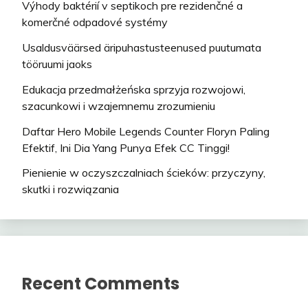
Výhody baktérií v septikoch pre rezidenčné a
komerčné odpadové systémy
Usaldusväärsed äripuhastusteenused puutumata
tööruumi jaoks
Edukacja przedmałżeńska sprzyja rozwojowi,
szacunkowi i wzajemnemu zrozumieniu
Daftar Hero Mobile Legends Counter Floryn Paling
Efektif, Ini Dia Yang Punya Efek CC Tinggi!
Pienienie w oczyszczalniach ścieków: przyczyny,
skutki i rozwiązania
Recent Comments