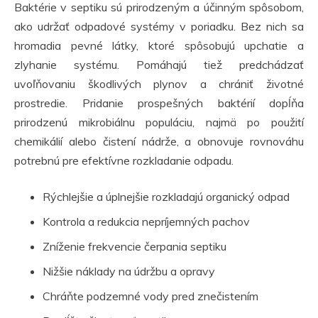
Baktérie v septiku sú prirodzeným a účinným spôsobom,
ako udržať odpadové systémy v poriadku. Bez nich sa
hromadia pevné látky, ktoré spôsobujú upchatie a
zlyhanie systému. Pomáhajú tiež predchádzať
uvoľňovaniu škodlivých plynov a chrániť životné
prostredie. Pridanie prospešných baktérií dopĺňa
prirodzenú mikrobiálnu populáciu, najmä po použití
chemikálií alebo čistení nádrže, a obnovuje rovnováhu
potrebnú pre efektívne rozkladanie odpadu.
Rýchlejšie a úplnejšie rozkladajú organický odpad
Kontrola a redukcia nepríjemných pachov
Zníženie frekvencie čerpania septiku
Nižšie náklady na údržbu a opravy
Chráňte podzemné vody pred znečistením