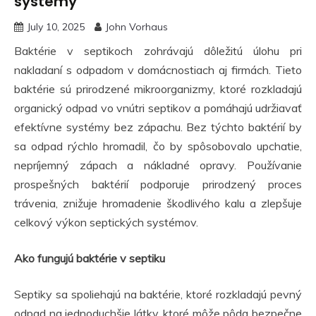
systémy
July 10, 2025
John Vorhaus
Baktérie v septikoch zohrávajú dôležitú úlohu pri
nakladaní s odpadom v domácnostiach aj firmách. Tieto
baktérie sú prirodzené mikroorganizmy, ktoré rozkladajú
organický odpad vo vnútri septikov a pomáhajú udržiavať
efektívne systémy bez zápachu. Bez týchto baktérií by
sa odpad rýchlo hromadil, čo by spôsobovalo upchatie,
nepríjemný zápach a nákladné opravy. Používanie
prospešných baktérií podporuje prirodzený proces
trávenia, znižuje hromadenie škodlivého kalu a zlepšuje
celkový výkon septických systémov.
Ako fungujú baktérie v septiku
Septiky sa spoliehajú na baktérie, ktoré rozkladajú pevný
odpad na jednoduchšie látky, ktoré môže pôda bezpečne